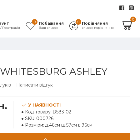
0
0
0
аунт
Побажання
Порівняння
д/ Реєстрація
Ваш список
список порівняння
 WHITESBURG ASHLEY
дгуків
-
Написати відгук
н.
У НАЯВНОСТІ
Код товару:
D583-02
SKU:
000726
Розміри:
д.46см ш.57см в.96см