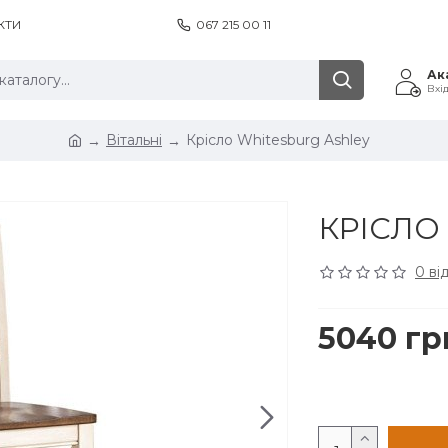
КТИ
067 215 00 11
Ак
Вхі
Вітальні
Крісло Whitesburg Ashley
КРІСЛО
0 ві
5040 гр