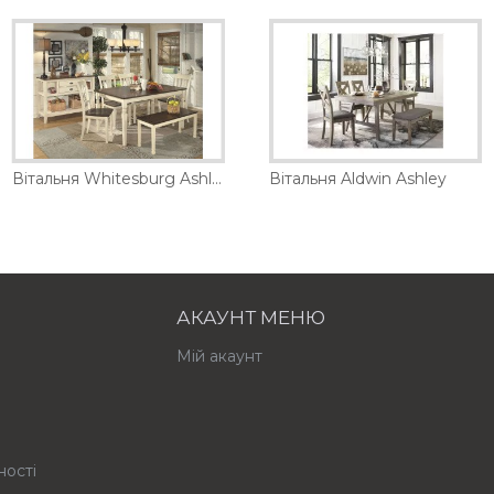
тна шафа Gwenwich Ashley
Вітальня Whitesburg Ashley
Барна шафа Landermont Ashley
Вітальня Aldwin Ashley
57555 грн.
АКАУНТ МЕНЮ
Мій акаунт
ності