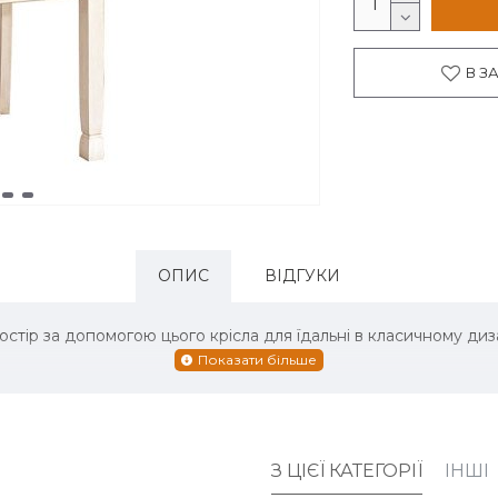
В З
ОПИС
ВІДГУКИ
остір за допомогою цього крісла для їдальні в класичному ди
З ЦІЄЇ КАТЕГОРІЇ
ІНШІ