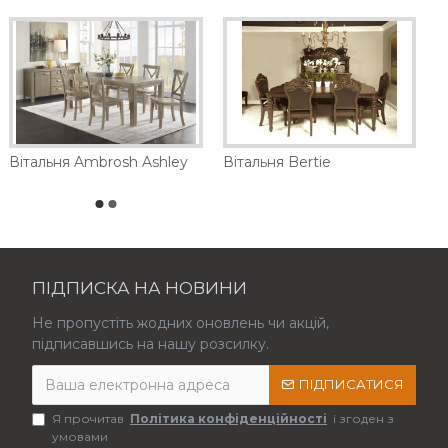
Вітальня Ambrosh Ashley
Вітальня Bertie
ПІДПИСКА НА НОВИНИ
Не пропустіть жодних оновлень чи акцій,
підписавшись на нашу розсилку.
ПІДПИСАТИСЯ
Я прочитав
Політика конфіденційності
і згоден з
умовами