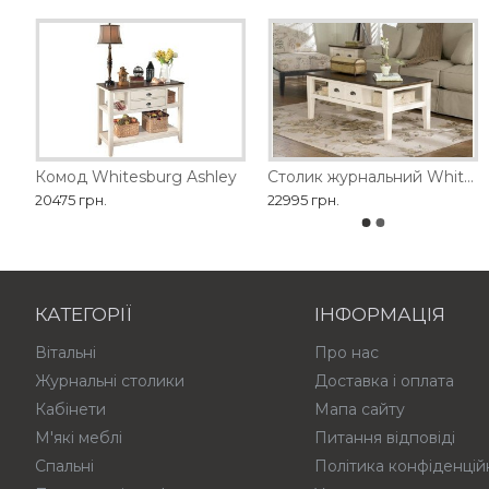
Комод Whitesburg Ashley
Акцентна шафа Dagandale Ashley
Столик журнальний Whitesburg Ashley
Акцен
20475 грн.
56790 грн.
22995 грн.
57555 грн.
КАТЕГОРІЇ
ІНФОРМАЦІЯ
Вітальні
Про нас
Журнальні столики
Доставка і оплата
Кабінети
Мапа сайту
М'які меблі
Питання відповіді
Спальні
Політика конфіденцій