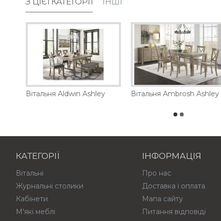
З ЦІЄЇ КАТЕГОРІЇ
ІНШІ
Барна шафа Landermont Ashley
Вітальня Aldwin Ashley
Вітальня Ambrosh Ashley
КАТЕГОРІЇ
ІНФОРМАЦІЯ
Вітальні
Про нас
Журнальні столики
Доставка і оплата
Кабінети
Мапа сайту
М'які меблі
Питання відповіді