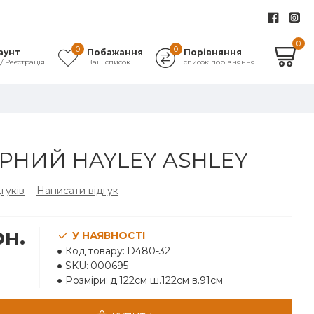
0
0
0
аунт
Побажання
Порівняння
д/ Реєстрація
Ваш список
список порівняння
АРНИЙ HAYLEY ASHLEY
дгуків
-
Написати відгук
рн.
У НАЯВНОСТІ
Код товару:
D480-32
SKU:
000695
Розміри:
д.122см ш.122см в.91см