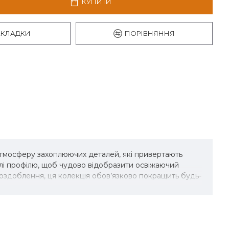
КУПИТИ
АКЛАДКИ
ПОРІВНЯННЯ
 атмосферу захоплюючих деталей, які привертають
алі профілю, щоб чудово відобразити освіжаючий
оздоблення, ця колекція обов’язково покращить будь-