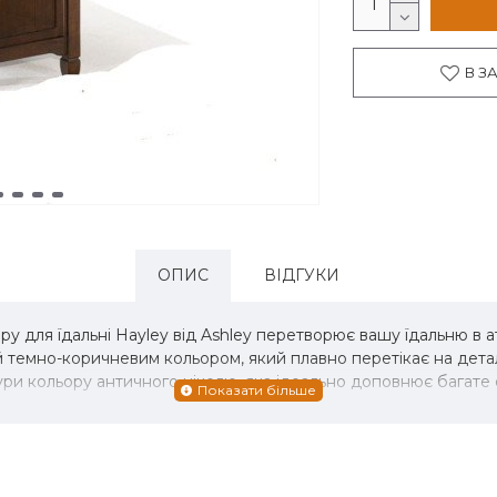
В З
ОПИС
ВІДГУКИ
у для їдальні Hayley від Ashley перетворює вашу їдальню в
й темно-коричневим кольором, який плавно перетікає на дет
ри кольору античного нікелю, яка ідеально доповнює багате 