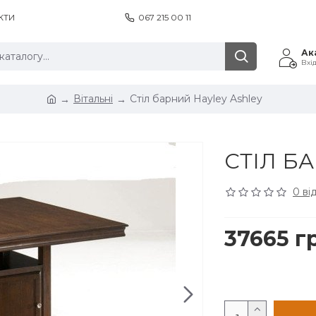
КТИ
067 215 00 11
Ак
Вхі
Вітальні
Стіл барний Hayley Ashley
СТІЛ Б
0 ві
37665 г