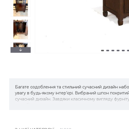
Багате оздоблення та стильний сучасний дизайн набор
увагу в будь-якому інтер’єрі. Вибраний шпон покрити
сучасний дизайн. Завдяки класичному вигляду фурніту
яке обіднє середовище.