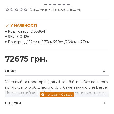
0 відгуків
-
Написати відгук
У НАЯВНОСТІ
Код товару:
D8586-11
SKU:
001126
Розміри:
д.112см ш.173см/219см/264см в.77см
72675 грн.
ОПИС
У великій та просторій їдальні не обійтися без великого
прямокутного обіднього столу. Саме таким є стіл Bertie.
Це класичний обідній стіл на точених чотирьох ніжках,
виконаний у найкращих традиціях меблевого
ВІДГУКИ
виробництва США. Крім того стіл має важливий
функціональний момент - він розсувається в довжину,
завдяки чому Ви легко зможете посадити всіх своїх