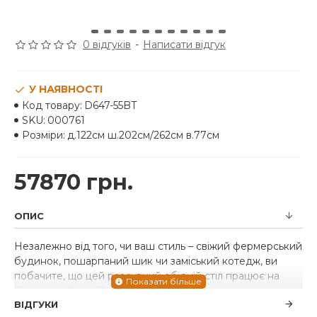
0 відгуків
-
Написати відгук
У НАЯВНОСТІ
Код товару:
D647-55BT
SKU:
000761
Розміри:
д.122см ш.202см/262см в.77см
57870 грн.
ОПИС
Незалежно від того, чи ваш стиль – свіжий фермерський
будинок, пошарпаний шик чи заміський котедж, ви
побачите, що цей розсувний обідній стіл працює на
багатьох рівнях. Двокольорове оздоблення столу з
ВІДГУКИ
вивітрюваним сірим кольором стільниці та фактурним