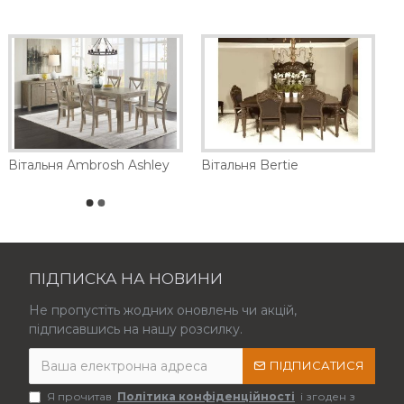
Вітальня Ambrosh Ashley
Вітальня Bertie
ПІДПИСКА НА НОВИНИ
Не пропустіть жодних оновлень чи акцій,
підписавшись на нашу розсилку.
ПІДПИСАТИСЯ
Я прочитав
Політика конфіденційності
і згоден з