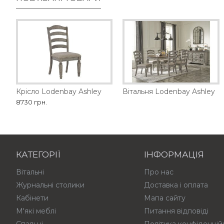
Крісло Lodenbay Ashley
Акцентна шафа Dagandale Ashley
Вітальня Lodenbay Ashley
Акцен
8730 грн.
56790 грн.
57555 грн.
КАТЕГОРІЇ
ІНФОРМАЦІЯ
Вітальні
Про нас
Журнальні столики
Доставка і оплата
Кабінети
Мапа сайту
М'які меблі
Питання відповіді
Спальні
Політика конфіденцій