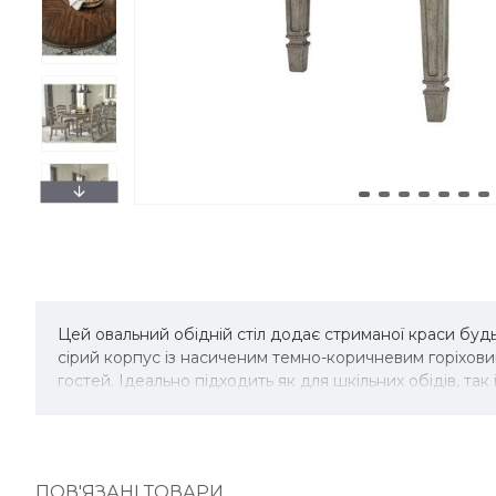
Цей овальний обідній стіл додає стриманої краси буд
сірий корпус із насиченим темно-коричневим горіхов
гостей. Ідеально підходить як для шкільних обідів, та
ПОВ'ЯЗАНІ ТОВАРИ