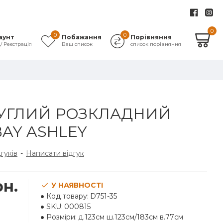
0
0
0
аунт
Побажання
Порівняння
д/ Реєстрація
Ваш список
список порівняння
РУГЛИЙ РОЗКЛАДНИЙ
AY ASHLEY
дгуків
-
Написати відгук
рн.
У НАЯВНОСТІ
Код товару:
D751-35
SKU:
000815
Розміри:
д.123см ш.123см/183см в.77см