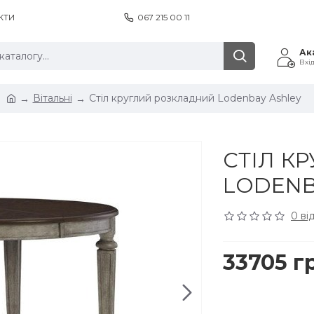
КТИ
067 215 00 11
Ак
Вхі
Вітальні
Стіл круглий розкладний Lodenbay Ashley
СТІЛ К
LODENB
0 ві
33705 г