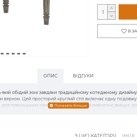
В З
ОПИС
ВІДГУКИ
ь-якій обідній зоні завдяки традиційному котеджному дизайн
им верхом. Цей просторий круглий стіл включає одну подовжу
к і для повноцінних сімейних бенкетів, він комфортно вміщує д
З ЦІЄЇ КАТЕГОРІЇ
ІНШІ