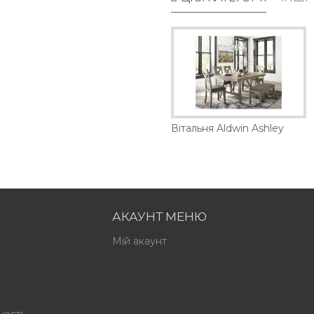
тна шафа Gwenwich Ashley
Барна шафа Landermont Ashley
Вітальня Aldwin Ashley
57555 грн.
АКАУНТ МЕНЮ
Мій акаунт
ності