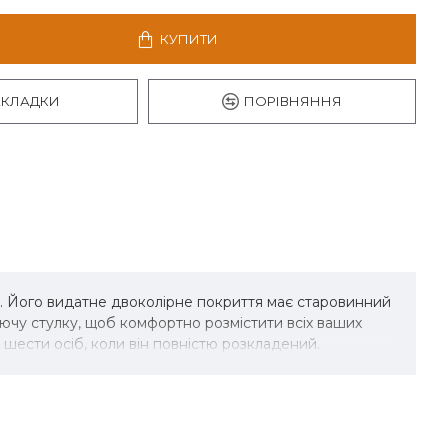
КУПИТИ
АКЛАДКИ
ПОРІВНЯННЯ
у. Його видатне двоколірне покриття має старовинний
ючу стулку, щоб комфортно розмістити всіх ваших
о шести осіб, коли він повністю розкладений.