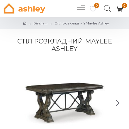
0
0
ashley
Вітальні
Стіл розкладний Maylee Ashley
СТІЛ РОЗКЛАДНИЙ MAYLEE
ASHLEY