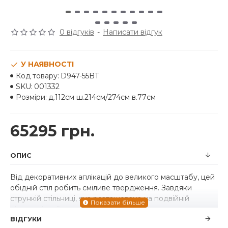
0 відгуків
-
Написати відгук
У НАЯВНОСТІ
Код товару:
D947-55BT
SKU:
001332
Розміри:
д.112см ш.214см/274см в.77см
65295 грн.
ОПИС
Від декоративних аплікацій до великого масштабу, цей
обідній стіл робить сміливе твердження. Завдяки
стрункій стільниці, яка розташована на подвійній
підставці, цей розкішний виріб вражає приголомшливим
ВІДГУКИ
стилем. Вигляд поза часом. Відчуття? Прямо вдома.