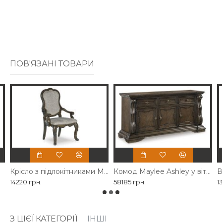
ПОВ'ЯЗАНІ ТОВАРИ
Крісло з підлокітниками Maylee Ashley
Комод Maylee Ashley у вітальню
В
14220 грн.
58185 грн.
1
З ЦІЄЇ КАТЕГОРІЇ
ІНШІ