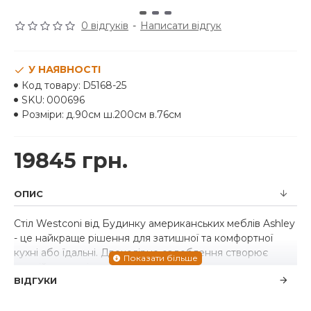
0 відгуків
-
Написати відгук
У НАЯВНОСТІ
Код товару:
D5168-25
SKU:
000696
Розміри:
д.90см ш.200см в.76см
19845 грн.
ОПИС
Стіл Westconi від Будинку американських меблів Ashley
- це найкраще рішення для затишної та комфортної
кухні або їдальні. Двоколірне оздоблення створює
подвійну порцію чарівності. Виготовлено з масиву
ВІДГУКИ
дерева гевеї, шпону та інженерного дерева.
Двоколірне оздоблення: коричневий верх і біла основа