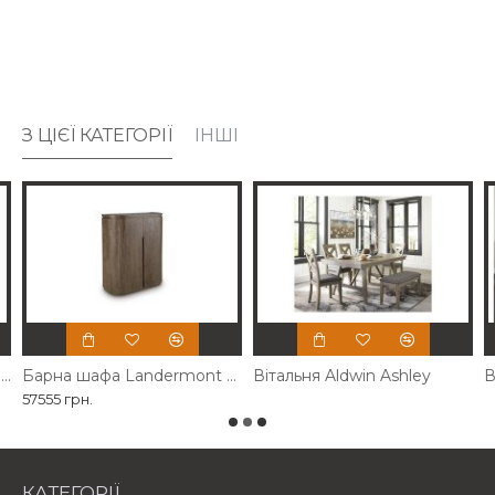
З ЦІЄЇ КАТЕГОРІЇ
ІНШІ
Акцентна шафа Gwenwich Ashley
Барна шафа Landermont Ashley
Вітальня Aldwin Ashley
В
57555 грн.
КАТЕГОРІЇ