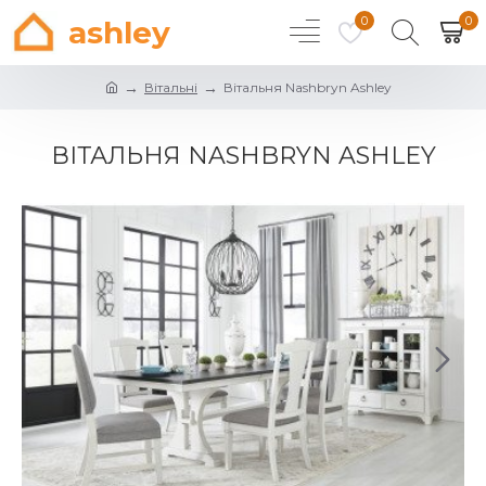
0
0
ashley
Вітальні
Вітальня Nashbryn Ashley
ВІТАЛЬНЯ NASHBRYN ASHLEY