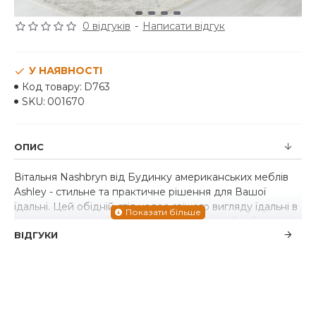
0 відгуків
-
Написати відгук
У НАЯВНОСТІ
Код товару:
D763
SKU:
001670
ОПИС
Вітальня Nashbryn від Будинку американських меблів
Ashley - стильне та практичне рішення для Вашої
їдальні. Цей обідній стіл надає свіжого вигляду їдальні в
класичному стилі. Міцний силует з білою обробкою
ВІДГУКИ
підкреслює привабливість фермерського
будинку. Виготовлений з дерева, шпону та штучної
деревини.