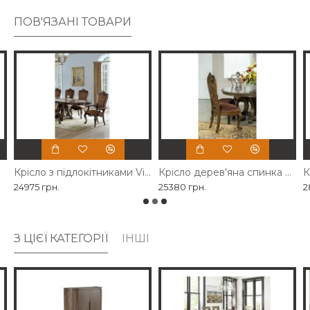
ПОВ'ЯЗАНІ ТОВАРИ
Крісло з підлокітниками Vintage
Крісло дерев'яна спинка Vintage
24975 грн.
25380 грн.
2
З ЦІЄЇ КАТЕГОРІЇ
ІНШІ