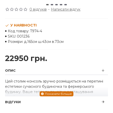
0 відгуків
-
Написати відгук
У НАЯВНОСТІ
Код товару:
T974-4
SKU:
001236
Розміри:
д.165см ш.43см в.73см
22950 грн.
ОПИС
Цей столик-консоль зручно розміщується на перетині
естетики сучасного будиночка та фермерського
будинку. Ваше тепле та привітне розташування
відображається в чарівних архітектурних елементах і
ВІДГУКИ
світло-коричневому глазурі. Незважаючи на свою
врівноваженість, цей стіл залишається практичним.
Завдяки багатофункціональному дизайну він може