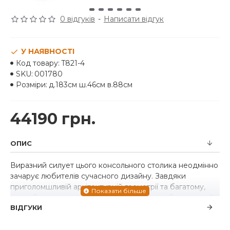
0 відгуків
-
Написати відгук
У НАЯВНОСТІ
Код товару:
T821-4
SKU:
001780
Розміри:
д.183см ш.46см в.88см
44190 грн.
ОПИС
Виразний силует цього консольного столика неодмінно
зачарує любителів сучасного дизайну. Завдяки
приголомшливій архітектурній геометрії та багатому,
привабливому теплому коричневому оздобленню цей
ВІДГУКИ
виріб готовий підняти ваш декор на новий рівень.
Виготовлений із масиву твердої деревини, дерев'яного