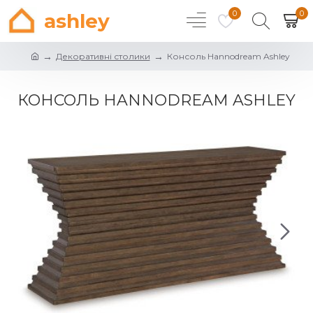
0
0
ashley
Декоративні столики
Консоль Hannodream Ashley
КОНСОЛЬ HANNODREAM ASHLEY