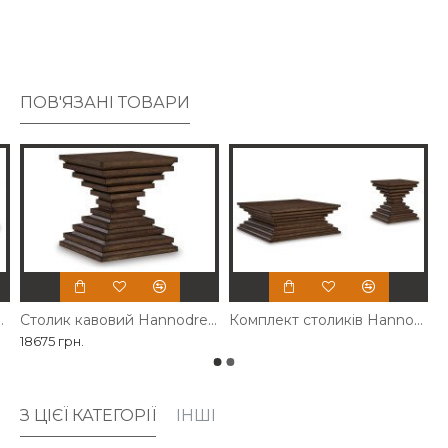
дубового шпону та підкладок із МДФ.
Глазуроване коричневе покриття під дерево.
ПОВ'ЯЗАНІ ТОВАРИ
annodream Ashley
Столик кавовий Hannodream Ashley
Комплект столиків Hannodream Ashley
18675 грн.
З ЦІЄЇ КАТЕГОРІЇ
ІНШІ