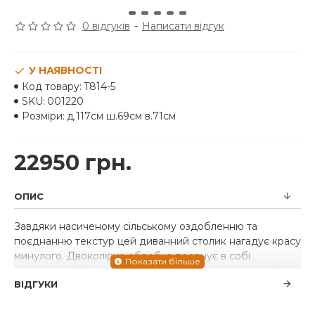
0 відгуків
-
Написати відгук
У НАЯВНОСТІ
Код товару:
T814-5
SKU:
001220
Розміри:
д.117см ш.69см в.71см
22950 грн.
ОПИС
Завдяки насиченому сільському оздобленню та
поєднанню текстур цей диванний столик нагадує красу
минулого. Двоколірна обробка поєднує в собі
вивітрюваний сірий і вінтажний білий для надзвичайно
ВІДГУКИ
чарівного ефекту. Дошки у стилі балюстради, що
підтримують верхню частину, створюють привабливий
вигляд, який не є звичайним.