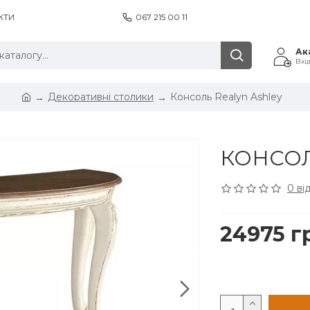
КТИ
067 215 00 11
Ак
Вхі
Декоративні столики
Консоль Realyn Ashley
КОНСОЛ
0 ві
24975 г