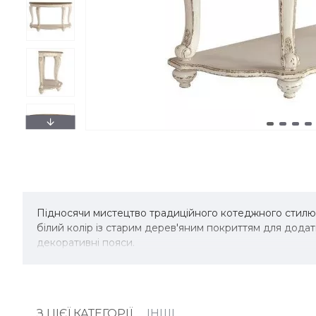
Підносячи мистецтво традиційного котеджного стилю,
білий колір із старим дерев'яним покриттям для дода
декоративні пояси.
З ЦІЄЇ КАТЕГОРІЇ
ІНШІ