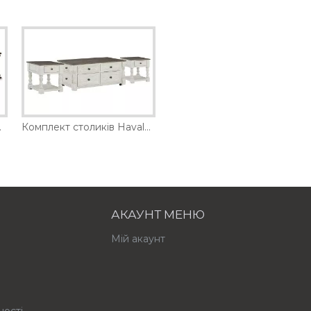
am Ashley
Комплект столиків Havalance Ashley
АКАУНТ МЕНЮ
Мій акаунт
ності