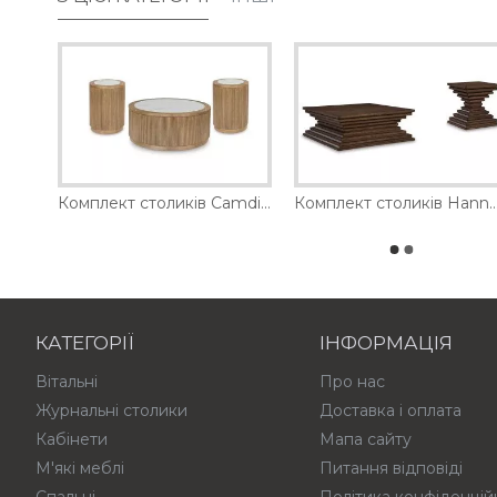
Комплект столиків Bolanbrook Ashley
Комплект столиків Camdill Ashley
Комплект столиків Hannodre
КАТЕГОРІЇ
ІНФОРМАЦІЯ
Вітальні
Про нас
Журнальні столики
Доставка і оплата
Кабінети
Мапа сайту
М'які меблі
Питання відповіді
Спальні
Політика конфіденцій