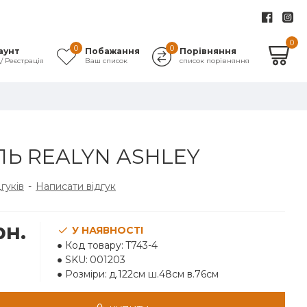
0
0
0
аунт
Побажання
Порівняння
д/ Реєстрація
Ваш список
список порівняння
Ь REALYN ASHLEY
дгуків
-
Написати відгук
рн.
У НАЯВНОСТІ
Код товару:
T743-4
SKU:
001203
Розміри:
д.122см ш.48см в.76см