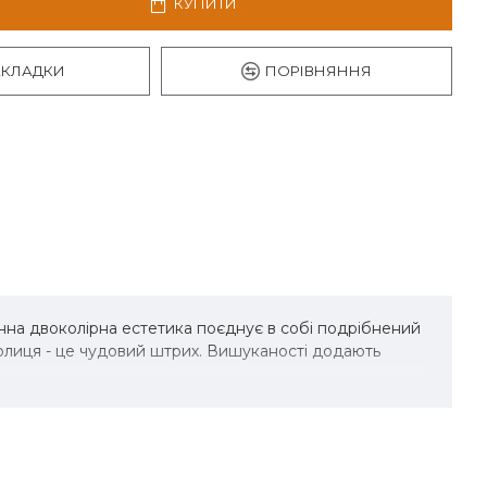
КУПИТИ
АКЛАДКИ
ПОРІВНЯННЯ
нна двоколірна естетика поєднує в собі подрібнений
полиця - це чудовий штрих. Вишуканості додають