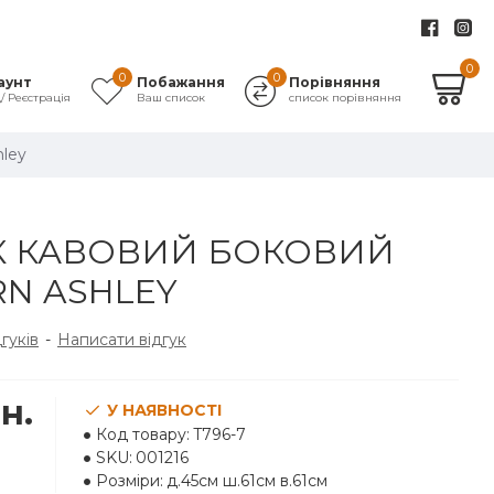
0
0
0
аунт
Побажання
Порівняння
д/ Реєстрація
Ваш список
список порівняння
hley
К КАВОВИЙ БОКОВИЙ
N ASHLEY
дгуків
-
Написати відгук
н.
У НАЯВНОСТІ
Код товару:
T796-7
SKU:
001216
Розміри:
д.45см ш.61см в.61см