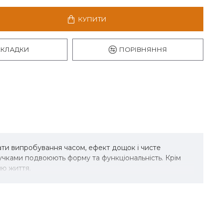
КУПИТИ
АКЛАДКИ
ПОРІВНЯННЯ
ати випробування часом, ефект дощок і чисте
учками подвоюють форму та функціональність. Крім
лю життя.