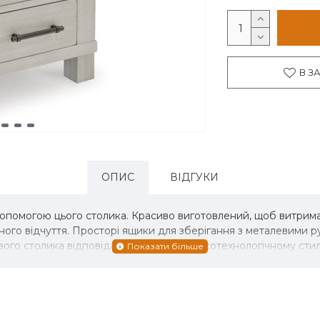
В З
ОПИС
ВІДГУКИ
допомогою цього столика. Красиво виготовлений, щоб витрим
ого відчуття. Просторі ящики для зберігання з металевими р
вого столика відповідають вашому високотехнологічному сти