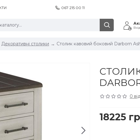
КТИ
067 215 00 11
Ак
Вхі
Декоративні столики
Столик кавовий боковий Darborn As
СТОЛИ
DARBOR
0 ві
18225 гр