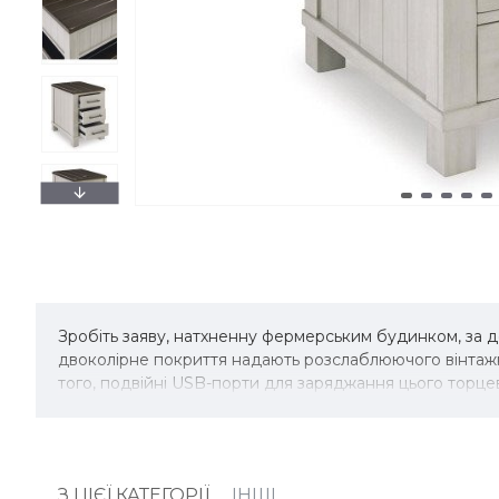
Зробіть заяву, натхненну фермерським будинком, за 
двоколірне покриття надають розслаблюючого вінтажн
того, подвійні USB-порти для заряджання цього торце
З ЦІЄЇ КАТЕГОРІЇ
ІНШІ