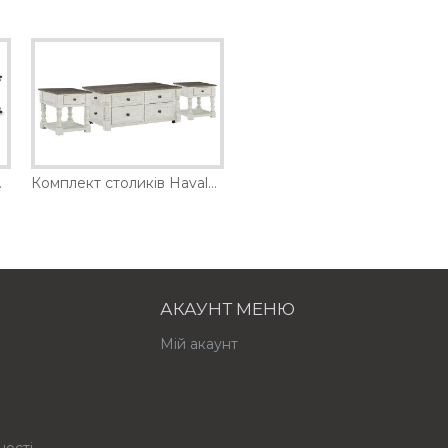
am Ashley
Комплект столиків Havalance Ashley
АКАУНТ МЕНЮ
Мій акаунт
ності