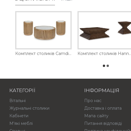
Комплект столиків Bolanbrook Ashley
Комплект столиків Camdill Ashley
Комплект столиків Hannodre
КАТЕГОРІЇ
ІНФОРМАЦІЯ
Вітальні
Про нас
Журнальні столики
Доставка і оплата
Кабінети
Мапа сайту
М'які меблі
Питання відповіді
Спальні
Політика конфіденцій