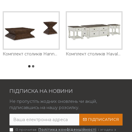
Комплект столиків Hannodream Ashley
Комплект столиків Havalance Ashley
ПІДПИСКА НА НОВИНИ
Не пропустіть жодних оновлень чи акцій,
підписавшись на нашу розсилку.
ПІДПИСАТИСЯ
Я прочитав
Політика конфіденційності
і згоден з