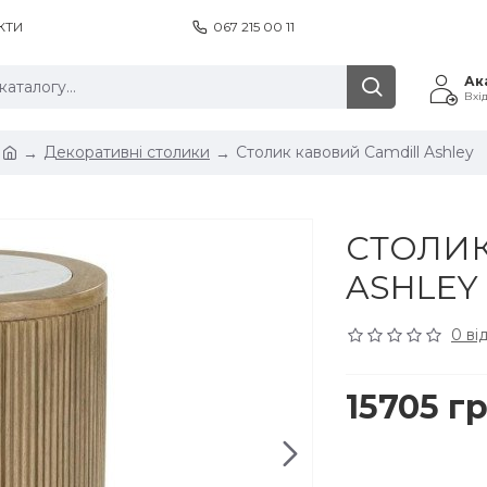
КТИ
067 215 00 11
Ак
Вхі
Декоративні столики
Столик кавовий Camdill Ashley
СТОЛИК
ASHLEY
0 ві
15705 гр