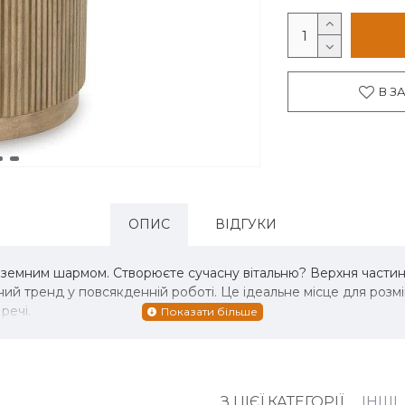
В З
ОПИС
ВІДГУКИ
з земним шармом. Створюєте сучасну вітальню? Верхня частин
й тренд у повсякденній роботі. Це ідеальне місце для розмі
 речі.
З ЦІЄЇ КАТЕГОРІЇ
ІНШІ