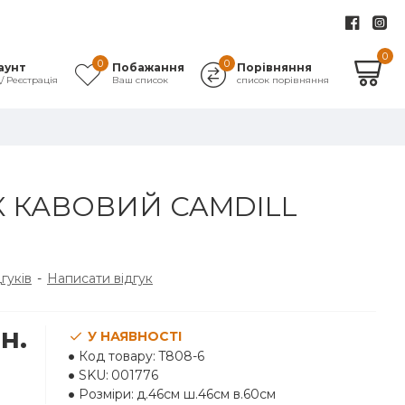
0
0
0
аунт
Побажання
Порівняння
д/ Реєстрація
Ваш список
список порівняння
 КАВОВИЙ CAMDILL
дгуків
-
Написати відгук
н.
У НАЯВНОСТІ
Код товару:
T808-6
SKU:
001776
Розміри:
д.46см ш.46см в.60см