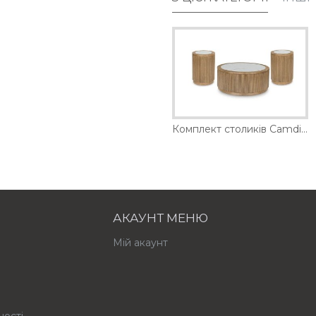
 Sturlayne Ashley
Комплект столиків Bolanbrook Ashley
Комплект столиків Camdill Ashley
25110 грн.
АКАУНТ МЕНЮ
Мій акаунт
ності