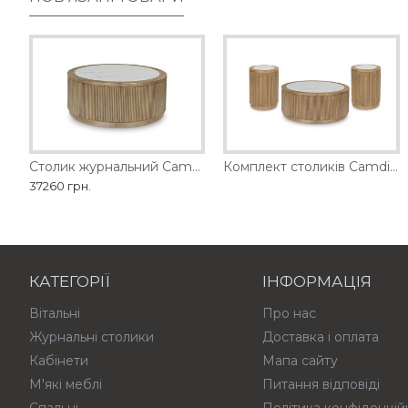
Столик журнальний Camdill Ashley
Комплект відкритих столиків Korestone Ashley
Комплект столиків Camdill Ashley
Комплект столиків
37260 грн.
КАТЕГОРІЇ
ІНФОРМАЦІЯ
Вітальні
Про нас
Журнальні столики
Доставка і оплата
Кабінети
Мапа сайту
М'які меблі
Питання відповіді
Спальні
Політика конфіденцій