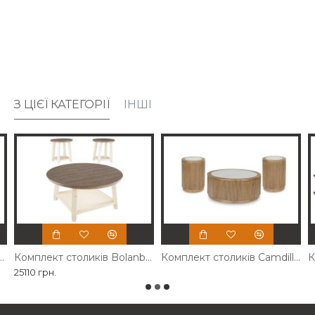
З ЦІЄЇ КАТЕГОРІЇ
ІНШІ
оликів Sturlayne Ashley
Комплект столиків Bolanbrook Ashley
Комплект столиків Camdill Ashley
25110 грн.