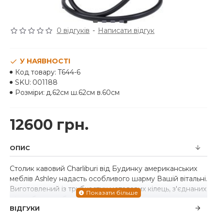
0 відгуків
-
Написати відгук
У НАЯВНОСТІ
Код товару:
T644-6
SKU:
001188
Розміри:
д.62см ш.62см в.60см
12600 грн.
ОПИС
Столик кавовий Charliburi від Будинку американських
меблів Ashley надасть особливого шарму Вашій вітальні.
Виготовлений із трубчастих металевих кілець, з'єднаних
між собою та оброблених чорною сталлю.
ВІДГУКИ