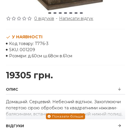
0 відгуків
-
Написати відгук
У НАЯВНОСТІ
Код товару:
T776-3
SKU:
001209
Розміри:
д.60см ш.68см в.61см
19305 грн.
ОПИС
Домашній. Серцевий. Небесний відтінок. Захоплюючи
потертою сірою обробкою та квадратними ніжками-
балясинами, встановленими на широкій нижній полиці,
для чудової присутності торцевий стіл Johnelle напевно
ВІДГУКИ
зробить вашу садибу ще схожішою на домашню.