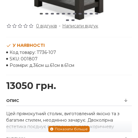
0 відгуків
-
Написати відгук
У НАЯВНОСТІ
Код товару:
T736-107
SKU:
001807
Розміри:
д.36см ш.61см в.61см
13050 грн.
ОПИС
Цей прямокутний столик, виготовлений якісно та з
багатим стилем, неодмінно зачарує. Двоколірна
естетика поєднує вивітрену сірувато-коричневу
стільницю з текстурованою матовою основою чорного