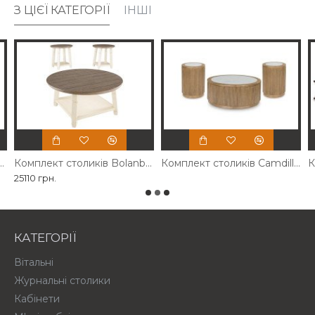
З ЦІЄЇ КАТЕГОРІЇ
ІНШІ
оликів Sturlayne Ashley
Комплект столиків Bolanbrook Ashley
Комплект столиків Camdill Ashley
25110 грн.
КАТЕГОРІЇ
Вітальні
Журнальні столики
Кабінети