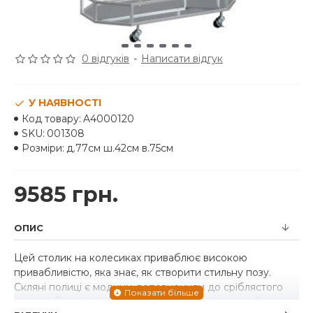
0 відгуків
-
Написати відгук
У НАЯВНОСТІ
Код товару:
A4000120
SKU:
001308
Розміри:
д.77см ш.42см в.75см
9585 грн.
ОПИС
Цей столик на колесиках приваблює високою
привабливістю, яка знає, як створити стильну позу.
Скляні полиці є модним доповненням до сріблястого
металу. Його відкрита концептуальна рама має багато