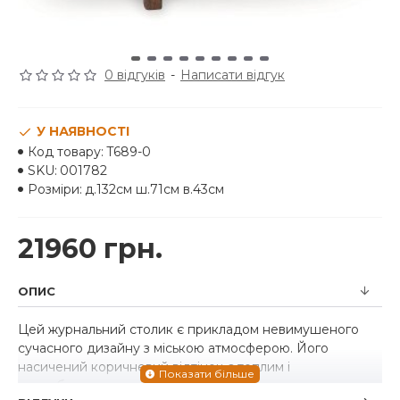
0 відгуків
-
Написати відгук
У НАЯВНОСТІ
Код товару:
T689-0
SKU:
001782
Розміри:
д.132см ш.71см в.43см
21960 грн.
ОПИС
Цей журнальний столик є прикладом невимушеного
сучасного дизайну з міською атмосферою. Його
насичений коричневий відтінок є теплим і
привабливим, а декор виглядає набагато