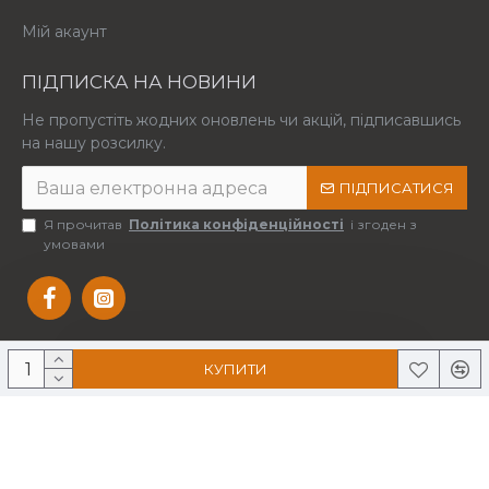
Мій акаунт
ПІДПИСКА НА НОВИНИ
Не пропустіть жодних оновлень чи акцій, підписавшись
на нашу розсилку.
ПІДПИСАТИСЯ
Я прочитав
Політика конфіденційності
і згоден з
умовами
КУПИТИ
Copyright © 2025 Усі права захищені