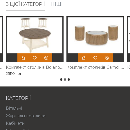
З ЦІЄЇ КАТЕГОРІЇ
ІНШІ
оликів Sturlayne Ashley
Комплект столиків Bolanbrook Ashley
Комплект столиків Camdill Ashley
25110 грн.
КАТЕГОРІЇ
Вітальні
Журнальні столики
Кабінети