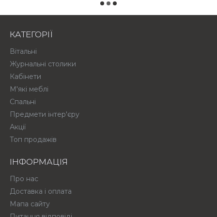
КАТЕГОРІЇ
Вітальні
Журнальні столики
Кабінети
М'які меблі
Спальні
Предмети інтер'єру
Акції
Топ продажів
ІНФОРМАЦІЯ
Про нас
Доставка і оплата
Мапа сайту
Питання відповіді