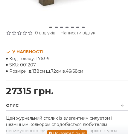
0 відгуків
-
Написати відгук
У НАЯВНОСТІ
Код товару:
T763-9
SKU:
001207
Розміри:
д.138см ш.72см в.46/68см
27315 грн.
ОПИС
Цей журнальний столик із елегантним силуетом і
незмінним кольором сподобається любителям
невимушеного сучасного стилю. Його архітектурна