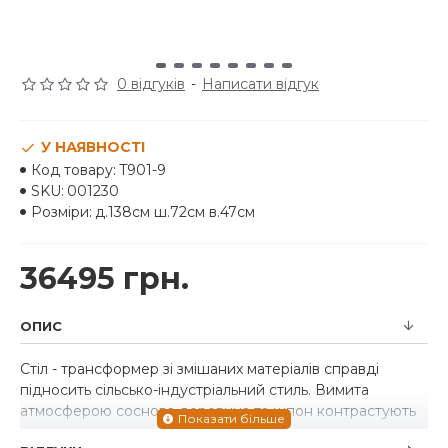
0 відгуків
-
Написати відгук
У НАЯВНОСТІ
Код товару:
T901-9
SKU:
001230
Розміри:
д.138см ш.72см в.47см
36495 грн.
ОПИС
Стіл - трансформер зі змішаних матеріалів справді
підносить сільсько-індустріальний стиль. Вимита
атмосферою соснова деревина та шпон контрастують
зі скошеними металевими ніжками та кутовими