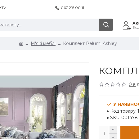
КТИ
067 215 00 11
Ак
Вхі
М'які меблі
Комплект Pelumi Ashley
КОМПЛЕ
0 ві
У НАЯВНО
Код товару:
SKU:
001478