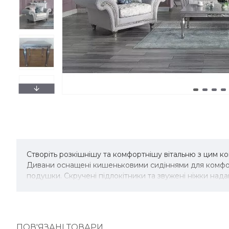
Створіть розкішнішу та комфортнішу вітальню з цим к
Дивани оснащені кишеньковими сидіннями для комфорт
подушки. Скручені підлокітники та звужені ніжки над
ПОВ'ЯЗАНІ ТОВАРИ