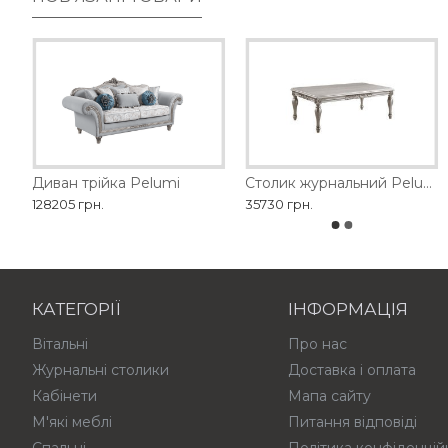
Диван трійка Pelumi
Диван SEDA MOBILARIO
Диван двомісний 1428-2
Столик журнальний Pelumi
128205 грн.
179370 грн.
35730 грн.
114840 грн.
КАТЕГОРІЇ
ІНФОРМАЦІЯ
Вітальні
Про нас
Журнальні столики
Доставка і оплата
Кабінети
Мапа сайту
М'які меблі
Питання відповіді
Спальні
Політика конфіденцій