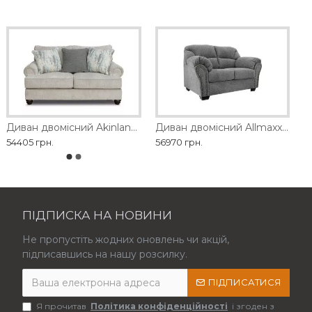
Диван двомісний Akinlane Ashley
Диван двомісний Allmaxx Ashley
54405 грн.
56970 грн.
ПІДПИСКА НА НОВИНИ
Не пропустіть жодних оновлень чи акцій,
підписавшись на нашу розсилку.
ПІДПИСАТИСЯ
Я прочитав
Політика конфіденційності
і згоден з