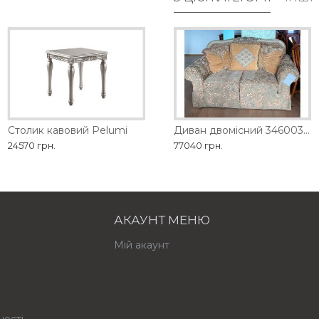
D
Столик кавовий Pelumi
Диван двомісний 1461-2D
Диван двомісний 3460035 Ashley
24570 грн.
98280 грн.
77040 грн.
АКАУНТ МЕНЮ
Мій акаунт
ності