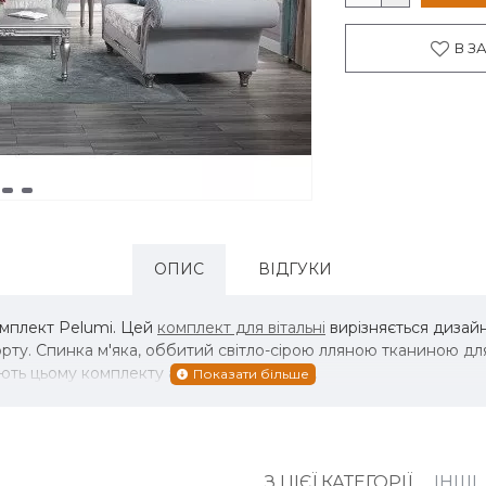
В З
ОПИС
ВІДГУКИ
омплект Pelumi. Цей
комплект для вітальні
вирізняється дизай
у. Спинка м'яка, оббитий світло-сірою лляною тканиною для 
ають цьому комплекту античного вигляду.
З ЦІЄЇ КАТЕГОРІЇ
ІНШІ