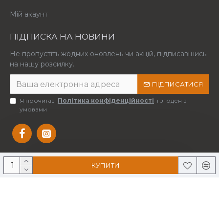
Мій акаунт
ПІДПИСКА НА НОВИНИ
Не пропустіть жодних оновлень чи акцій, підписавшись
на нашу розсилку.
ПІДПИСАТИСЯ
Я прочитав
Політика конфіденційності
і згоден з
умовами
КУПИТИ
Copyright © 2025 Усі права захищені