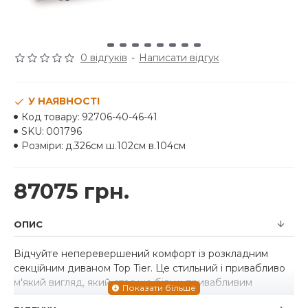
0 відгуків
-
Написати відгук
У НАЯВНОСТІ
Код товару:
92706-40-46-41
SKU:
001796
Розміри:
д.326см ш.102см в.104см
87075 грн.
ОПИС
Відчуйте неперевершений комфорт із розкладним
секційним диваном Top Tier. Це стильний і привабливо
м'який вигляд, який стає ще більш привабливим
завдяки зручним вельветовим подушкам, які чудово