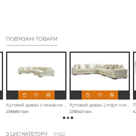
Опустіться в подушки та заплануйте залишитися на
деякий час - ця затишна центральна частина вітальні
підкреслює ваш висококласний підхід до комфорту та
стилю.
ПОВ'ЯЗАНІ ТОВАРИ
Кутовий диван з лежаком Lindyn ivory Ashley
Кутовий диван Lindyn ivory Ashley
П
256680 грн.
238545 грн.
4
З ЦІЄЇ КАТЕГОРІЇ
ІНШІ