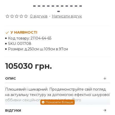
0 відгуків
-
Написати відгук
У НАЯВНОСТІ
Код товару:
21104-64-65
SKU:
001708
Розміри:
д.250см ш.109см в.97см
105030 грн.
ОПИС
Плюшевий і шикарний. Продемонструйте свій погляд
на актуальну текстуру за допомогою ефектної шнурової
оббивки секційного дивана Lindyn. Його
приголомшливо м'яка тканина приваблює відтінком
ВІДГУКИ
слонової кістки, доповнюючи палітру сучасних кольорів.