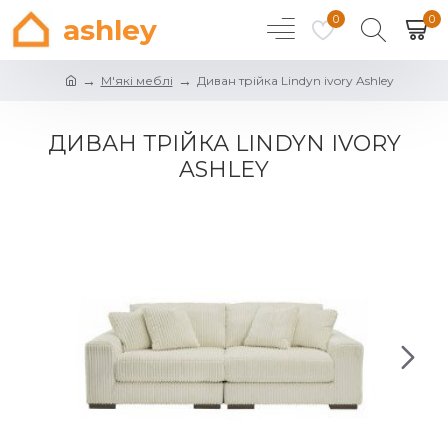
0
0
ashley
М'які меблі
Диван трійка Lindyn ivory Ashley
ДИВАН ТРІЙКА LINDYN IVORY
ASHLEY