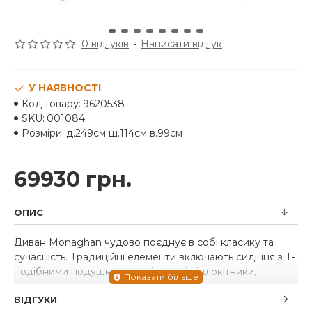
0 відгуків
-
Написати відгук
У НАЯВНОСТІ
Код товару:
9620538
SKU:
001084
Розміри:
д.249см ш.114см в.99см
69930 грн.
ОПИС
Диван Monaghan чудово поєднує в собі класику та
сучасність. Традиційні елементи включають сидіння з Т-
подібними подушками та відкидні підлокітники,
розташовані під кутом для сучасного стилю.
ВІДГУКИ