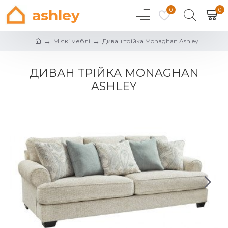
0
0
ashley
М'які меблі
Диван трійка Monaghan Ashley
ДИВАН ТРІЙКА MONAGHAN
ASHLEY