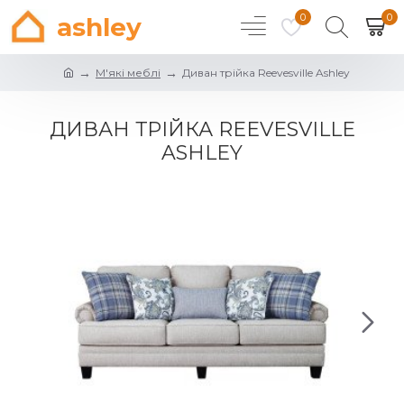
0
0
ashley
М'які меблі
Диван трійка Reevesville Ashley
ДИВАН ТРІЙКА REEVESVILLE
ASHLEY