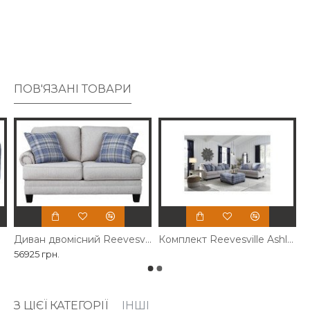
зносостійка тканина.
ПОВ'ЯЗАНІ ТОВАРИ
Диван двомісний Reevesville Ashley
Комплект Reevesville Ashley
56925 грн.
З ЦІЄЇ КАТЕГОРІЇ
ІНШІ