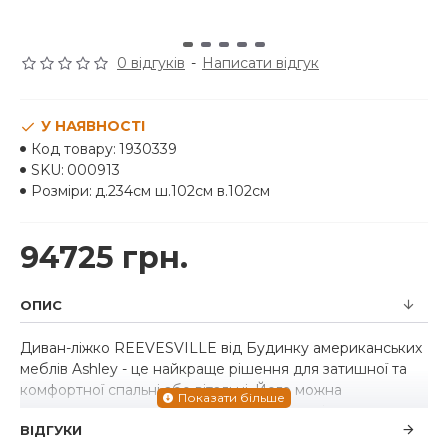
0 відгуків
-
Написати відгук
У НАЯВНОСТІ
Код товару:
1930339
SKU:
000913
Розміри:
д.234см ш.102см в.102см
94725 грн.
ОПИС
Диван-ліжко REEVESVILLE від Будинку американських
меблів Ashley - це найкраще рішення для затишної та
комфортної спальні або вітальні. Його можна
використовувати як додаткове спальне місце при
ВІДГУКИ
прийомі гостей або родичів. Матеріал оббивки - міцна,