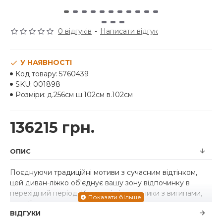
0 відгуків
-
Написати відгук
У НАЯВНОСТІ
Код товару:
5760439
SKU:
001898
Розміри:
д.256см ш.102см в.102см
136215 грн.
ОПИС
Поєднуючи традиційні мотиви з сучасним відтінком,
цей диван-ліжко об'єднує вашу зону відпочинку в
перехідний період. Класичні підлокітники з вигинами,
оздоблені цвяхами, обмежують зручні подушки,
ВІДГУКИ
додаючи їм особливого шарму. Він доступний, але