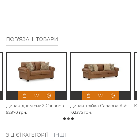
водночас розкішний. З цим добре оформленим
диваном щоденний відпочинок отримує особливе
вдосконалення.
ПОВ'ЯЗАНІ ТОВАРИ
Диван двомісний Carianna Ashley
Диван трійка Carianna Ashley
К
92970 грн.
102375 грн.
З ЦІЄЇ КАТЕГОРІЇ
ІНШІ