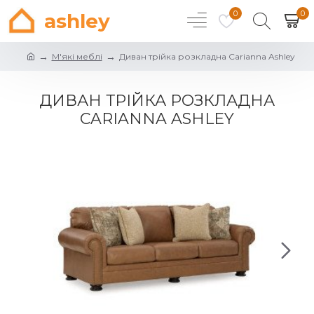
0
0
ashley
М'які меблі
Диван трійка розкладна Carianna Ashley
ДИВАН ТРІЙКА РОЗКЛАДНА
CARIANNA ASHLEY