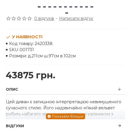
0 відгуків
-
Написати відгук
У НАЯВНОСТІ
Код товару:
2420338
SKU:
001731
Розміри:
д.211см ш.97см в.102см
43875 грн.
ОПИС
Цей диван є затишною інтерпретацією невимушеного
сучасного стилю. Його надзвичайно м'який вельвет
робить набагато зручнішим згортання калачиком з
книгою чи улюбленим шоу. Ви обов'язково оціните
ВІДГУКИ
його щирий стиль і домашній підхід до відпочинку.