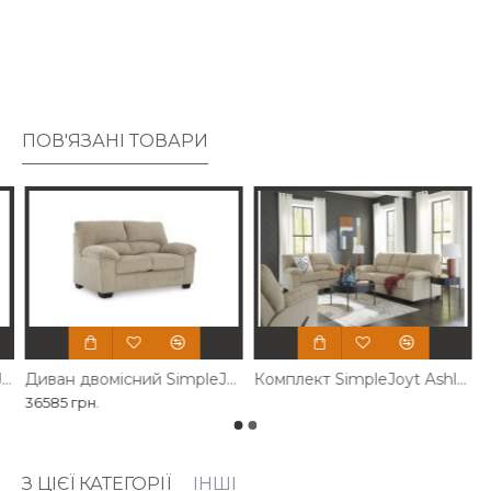
ПОВ'ЯЗАНІ ТОВАРИ
сло реклайнер SimpleJoy Ashley
Диван двомісний SimpleJoy Ashley
Комплект SimpleJoyt Ashley
36585 грн.
З ЦІЄЇ КАТЕГОРІЇ
ІНШІ