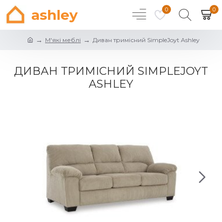
0
0
ashley
М'які меблі
Диван тримісний SimpleJoyt Ashley
ДИВАН ТРИМІСНИЙ SIMPLEJOYT
ASHLEY