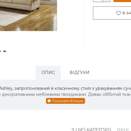
В З
ОПИС
ВІДГУКИ
hley, запропонований в класичному стилі з урахуванням сучас
ння декоративними меблевими гвоздиками. Диван оббитий тк
З ЦІЄЇ КАТЕГОРІЇ
ІНШІ