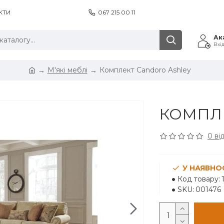
КТИ
067 215 00 11
Ак
Вхі
М'які меблі
Комплект Candoro Ashley
КОМПЛЕ
0 ві
У НАЯВНО
Код товару:
SKU:
001476