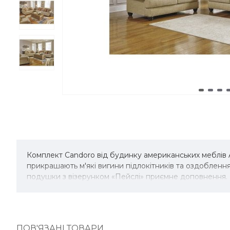
Комплект Candoro від будинку американських меблів As
прикрашають м'які вигини підлокітників та оздобле
подушки з візерунком «Пейслі» приємне доповнення.
ПОВ'ЯЗАНІ ТОВАРИ