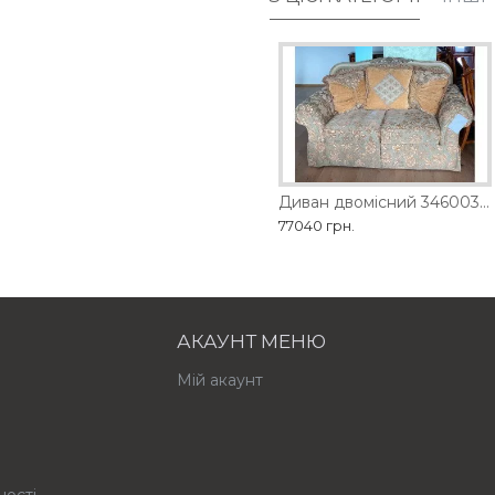
D
Диван двомісний 1461-2D
Диван двомісний 3460035 Ashley
98280 грн.
77040 грн.
АКАУНТ МЕНЮ
Мій акаунт
ності