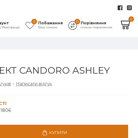
0
0
0
аунт
Побажання
Порівняння
д/ Реєстрація
Ваш список
список порівняння
КТ CANDORO ASHLEY
дгуків
-
Написати відгук
СТІ
11806
КУПИТИ