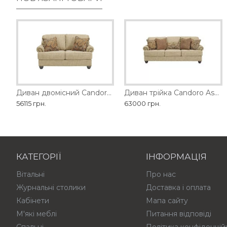
Диван SEDA MOBILARIO
Диван двомісний Candoro Ashley
Диван двомісний 1428-2
Диван трійка Candoro Ashley
56115 грн.
179370 грн.
63000 грн.
114840 грн.
КАТЕГОРІЇ
ІНФОРМАЦІЯ
Вітальні
Про нас
Журнальні столики
Доставка і оплата
Кабінети
Мапа сайту
М'які меблі
Питання відповіді
Спальні
Політика конфіденцій