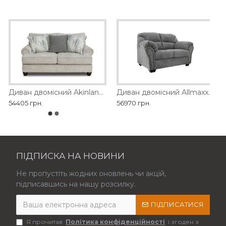
Диван двомісний Akinlane Ashley
Диван двомісний Allmaxx Ashley
54405 грн.
56970 грн.
ПІДПИСКА НА НОВИНИ
Не пропустіть жодних оновлень чи акцій,
підписавшись на нашу розсилку.
ПІДПИСАТИСЯ
Я прочитав
Політика конфіденційності
і згоден з