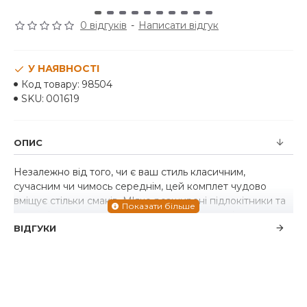
0 відгуків
-
Написати відгук
У НАЯВНОСТІ
Код товару:
98504
SKU:
001619
ОПИС
Незалежно від того, чи є ваш стиль класичним,
сучасним чи чимось середнім, цей комплет чудово
вміщує стільки смаків. М'яко розширені підлокітники та
виразні окантовки яскраво-білого кольору підсилюють
ВІДГУКИ
ефект розкішного крою цього дивана. Вугільно-сіра
тканина з мікрофібри приємна для очей і приємна на
дотик.