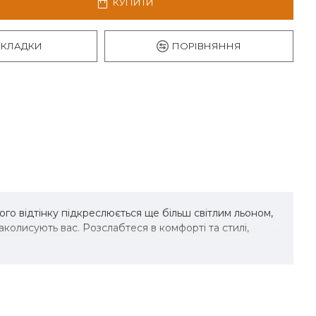
КУПИТИ
АКЛАДКИ
ПОРІВНЯННЯ
го відтінку підкреслюється ще більш світлим льоном,
аколисують вас. Розслабтеся в комфорті та стилі,