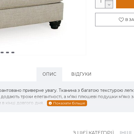
В З
ОПИС
ВІДГУКИ
рантовано приверне увагу. Тканина з багатою текстурою легко
и додають трохи елегантності, а м'які плюшеві подушки м'яко з
в кінці довгого дня.
З ЦІЄЇ КАТЕГОРІЇ
ІНШІ