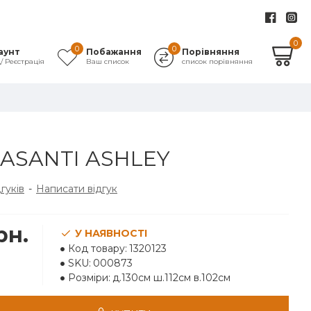
0
0
0
аунт
Побажання
Порівняння
д/ Реєстрація
Ваш список
список порівняння
 ASANTI ASHLEY
дгуків
-
Написати відгук
рн.
У НАЯВНОСТІ
Код товару:
1320123
SKU:
000873
Розміри:
д.130см ш.112см в.102см