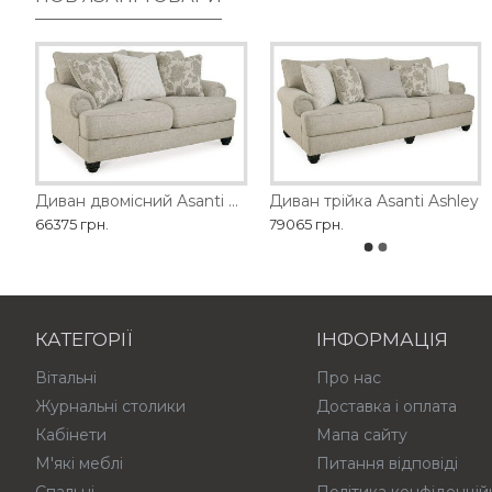
Диван SEDA MOBILARIO
Диван двомісний Asanti Ashley
Диван трійка Asanti Ashley
Диван двомісний 1428-2
66375 грн.
179370 грн.
79065 грн.
114840 грн.
КАТЕГОРІЇ
ІНФОРМАЦІЯ
Вітальні
Про нас
Журнальні столики
Доставка і оплата
Кабінети
Мапа сайту
М'які меблі
Питання відповіді
Спальні
Політика конфіденцій