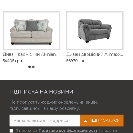
Диван двомісний Akinlane Ashley
Диван двомісний Allmaxx Ashley
54405 грн.
56970 грн.
ПІДПИСКА НА НОВИНИ
Не пропустіть жодних оновлень чи акцій,
підписавшись на нашу розсилку.
ПІДПИСАТИСЯ
Я прочитав
Політика конфіденційності
і згоден з