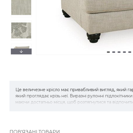
Це величезне крісло має привабливий вигляд, який га
який проглядає крізь неї. Виразні рулонні підлокітник
маючи достатньо місця, щоб розтягнутися та відпочити 
ПОВ'ЯЗАНІ ТОВАРИ