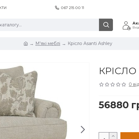
КТИ
067 215 00 11
Ак
Вхі
М'які меблі
Крісло Asanti Ashley
КРІСЛО
0 ві
56880 г