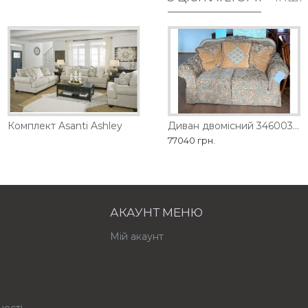
D
Комплект Asanti Ashley
Диван двомісний 1461-2D
Диван двомісний 3460035 Ashley
98280 грн.
77040 грн.
АКАУНТ МЕНЮ
Мій акаунт
ності