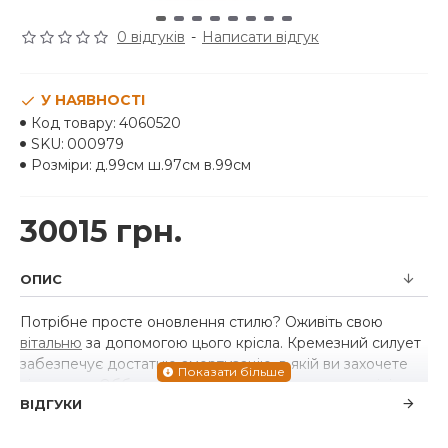
0 відгуків
-
Написати відгук
У НАЯВНОСТІ
Код товару:
4060520
SKU:
000979
Розміри:
д.99см ш.97см в.99см
30015 грн.
ОПИС
Потрібне просте оновлення стилю? Оживіть свою
вітальню
за допомогою цього крісла. Кремезний силует
забезпечує достатню амортизацію, в якій ви захочете
відпочити. Оббивка з перехресною штриховою лінією
ВІДГУКИ
надає невимушеному дизайну чудову візуальну
текстуру, яка ідеально підходить для інтер'єру від
класичного до сучасного.