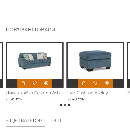
ПОВ'ЯЗАНІ ТОВАРИ
Диван трійка Cashton Ashley
Диван трійка Cashton Ashley розкладний
Пуф Cashton Ashley
К
81315 грн.
17640 грн.
З ЦІЄЇ КАТЕГОРІЇ
ІНШІ