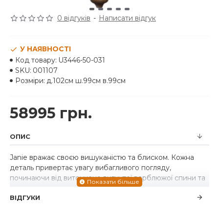
0 відгуків
-
Написати відгук
У НАЯВНОСТІ
Код товару:
U3446-50-031
SKU:
001107
Розміри:
д.102см ш.99см в.99см
58995 грн.
ОПИС
Janie вражає своєю вишуканістю та блиском. Кожна
деталь привертає увагу вибагливого погляду,
починаючи від витончено вигнутої верблюжої спини та
злегка розкльошених дужок і майстерно накладеного
ВІДГУКИ
латунного цвяхового оздоблення по всьому каркасу.
Розкішний м'який шенілл сплетений металевими
нитками та виступає на ніжках унікальної форми з