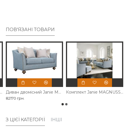
металевим покриттям.
ПОВ'ЯЗАНІ ТОВАРИ
ан трійка Janie Magnussen
Диван двомісний Janie Magnussen
Комплект Janie MAGNUSSEN
82170 грн.
З ЦІЄЇ КАТЕГОРІЇ
ІНШІ