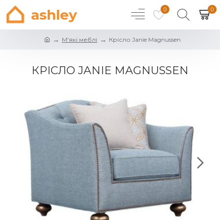
0
0
ashley
М'які меблі
Крісло Janie Magnussen
КРІСЛО JANIE MAGNUSSEN