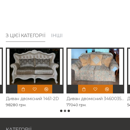
З ЦІЄЇ КАТЕГОРІЇ
ІНШІ
Диван двомісний 1461-2D
Диван двомісний 3460035 Ashley
98280 грн.
77040 грн.
5
КАТЕГОРІЇ