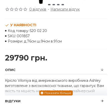
0 відгуків
-
Написати відгук
У НАЯВНОСТІ
Код товару:
520 02 20
SKU:
001857
Розміри:
д.76см ш.94см в.91см
29790 грн.
ОПИС
Крісло Viloniya від американського виробника Ashley
виготовлене з високоякісної тканини, що гарантує Вам
якість та міцність надовго. Завдяки дизайнерській
тканині з металевим блиском, що була взята за основу
ВІДГУКИ
створення цієї моделі, крісло виглядає дуже стильно.
Крісло Viloniya від американського бренду Ashley - це
чудовий варіант для незабутнього релаксу.