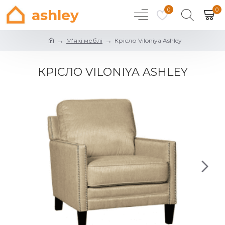
0
0
ashley
М'які меблі
Крісло Viloniya Ashley
КРІСЛО VILONIYA ASHLEY