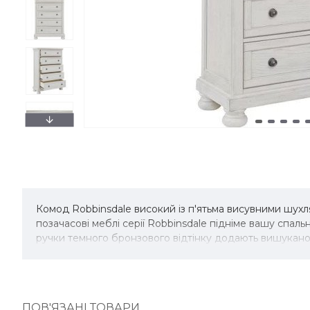
Комод Robbinsdale високий із п'ятьма висувними шухл
позачасові меблі серії Robbinsdale підніме вашу спа
ручки темного бронзового відтінку додають вишукано
ПОВ'ЯЗАНІ ТОВАРИ