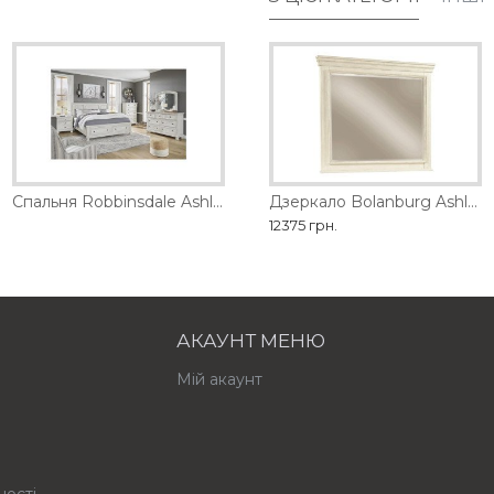
обництва
Спальня Robbinsdale Ashley
Дзеркало Barclay Place Ashley
Дзеркало Bolanburg Ashley
21735 грн.
12375 грн.
АКАУНТ МЕНЮ
Мій акаунт
ності