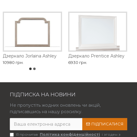
Дзеркало Jorlaina Ashley
Дзеркало Prentice Ashley
10980 грн.
6930 грн.
ПІДПИСКА НА НОВИНИ
Не пропустіть жодних оновлень чи акцій,
підписавшись на нашу розсилку.
ПІДПИСАТИСЯ
Я прочитав
Політика конфіденційності
і згоден з