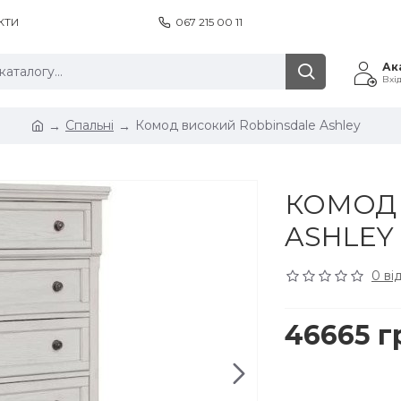
КТИ
067 215 00 11
Ак
Вхі
Спальні
Комод високий Robbinsdale Ashley
КОМОД 
ASHLEY
0 ві
46665 г