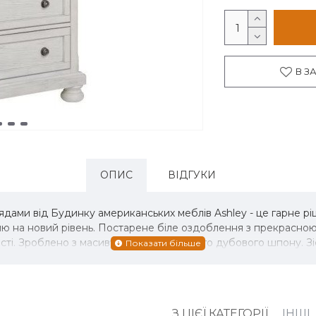
В З
ОПИС
ВІДГУКИ
ядами від Будинку американських меблів Ashley - це гарне р
льню на новий рівень. Постарене біле оздоблення з прекрасн
сті. Зроблено з масиву дерева, добірного дубового шпону. З
З ЦІЄЇ КАТЕГОРІЇ
ІНШІ