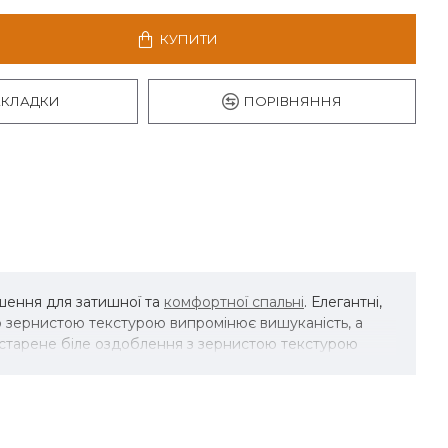
КУПИТИ
АКЛАДКИ
ПОРІВНЯННЯ
ішення для затишної та
комфортної спальні
. Елегантні,
ою зернистою текстурою випромінює вишуканість, а
істарене біле оздоблення з зернистою текстурою