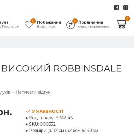
0
0
0
аунт
Побажання
Порівняння
д/ Реєстрація
Ваш список
список порівняння
ВИСОКИЙ ROBBINSDALE
дгуків
-
Написати відгук
рн.
У НАЯВНОСТІ
Код товару:
B742-46
SKU:
000532
Розміри:
д.101см ш.46см в.148см