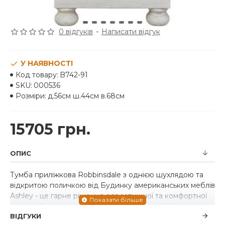
0 відгуків
-
Написати відгук
У НАЯВНОСТІ
Код товару:
B742-91
SKU:
000536
Розміри:
д.56см ш.44см в.68см
15705 грн.
ОПИС
Тумба приліжкова Robbinsdale з однією шухлядою та
відкритою поличкою від Будинку американських меблів
Ashley - це гарне рішення для затишної та комфортної
спальні
. Елегантні, позачасові меблі серії Robbinsdale
ВІДГУКИ
підніме вашу спальню на новий рівень. Постарене біле