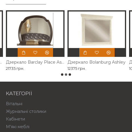
власного виробництва
Дзеркало Barclay Place Ashley
Дзеркало Bolanburg Ashley
Д
21735 грн.
12375 грн.
1
КАТЕГОРІЇ
Вітальні
Журнальні столики
Кабінети
М'які меблі