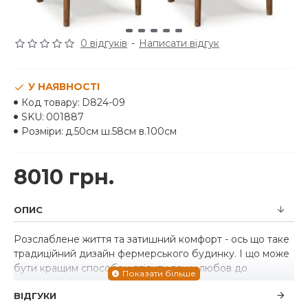
0 відгуків
-
Написати відгук
У НАЯВНОСТІ
Код товару:
D824-09
SKU:
001887
Розміри:
д.50см ш.58см в.100см
8010 грн.
ОПИС
Розслаблене життя та затишний комфорт - ось що таке
традиційний дизайн фермерського будинку. І що може
бути кращим способом втілити вашу любов до
сільського стилю кантрі, ніж це обіднє крісло. Це
ВІДГУКИ
стилізоване крісло з драбинчастою спинкою, що