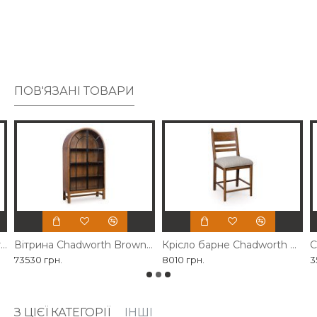
класичним шармом, створюючи відчуття свіжості.
ПОВ'ЯЗАНІ ТОВАРИ
Крісло м'яке Chadworth Brown Ashley
Вітрина Chadworth Brown Ashley
Крісло барне Chadworth Brown Ashley
73530 грн.
8010 грн.
3
З ЦІЄЇ КАТЕГОРІЇ
ІНШІ