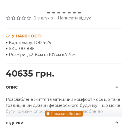
0 відгуків
-
Написати відгук
У НАЯВНОСТІ
Код товару:
D824-25
SKU:
001885
Розміри:
д.218см ш.107см в.77см
40635 грн.
ОПИС
Розслаблене життя та затишний комфорт - ось що таке
традиційний дизайн фермерського будинку. І що може
бути кращим способом втілити вашу любов до
сільського стилю, ніж цей обідній стіл? Цей стіл, що
ВІДГУКИ
відзначає красу простоти, поєднує функціональність з