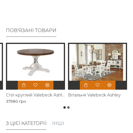
текстурною тканиною сірого кольору з льону.
ПОВ'ЯЗАНІ ТОВАРИ
Стіл круглий Valebeck Ashley
Вітальня Valebeck Ashley
37980 грн.
З ЦІЄЇ КАТЕГОРІЇ
ІНШІ