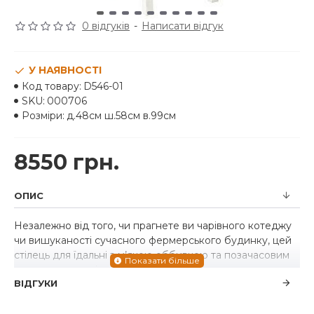
0 відгуків
-
Написати відгук
У НАЯВНОСТІ
Код товару:
D546-01
SKU:
000706
Розміри:
д.48см ш.58см в.99см
8550 грн.
ОПИС
Незалежно від того, чи прагнете ви чарівного котеджу
чи вишуканості сучасного фермерського будинку, цей
стілець для їдальні з м’якою оббивкою та позачасовим
стилем у вигляді драбини – це те, що варто
ВІДГУКИ
насолодитися. Вінтажна біла обробка випромінює
відчуття легкості, яке стає ще більш привабливим
завдяки м’якому сидінню, обгорнутому м’якою