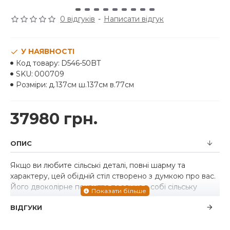
0 відгуків
-
Написати відгук
У НАЯВНОСТІ
Код товару:
D546-50BT
SKU:
000709
Розміри:
д.137см ш.137см в.77см
37980 грн.
ОПИС
Якщо ви любите сільські деталі, повні шарму та
характеру, цей обідній стіл створено з думкою про вас.
Його двоколірне покриття поєднує в собі сільську
коричневу стільницю з вінтажною білою основою для
ВІДГУКИ
свіжого стилю фермерського будинку. Цей круглий стіл
має міцну конструкцію підставки та кронштейна з
чорними металевими вставками та товстою обідньою