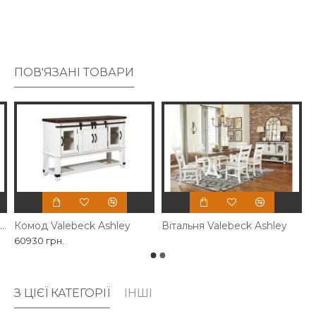
стільницею, яка надає природного вигляду.
ПОВ'ЯЗАНІ ТОВАРИ
Стіл розкладний Valebeck Ashley
Комод Valebeck Ashley
Вітальня Valebeck Ashley
60930 грн.
З ЦІЄЇ КАТЕГОРІЇ
ІНШІ