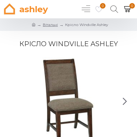
0
0
ashley
Вітальні
Крісло Windville Ashley
КРІСЛО WINDVILLE ASHLEY