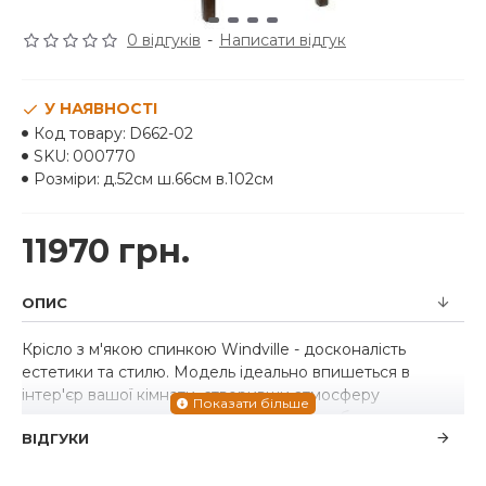
0 відгуків
-
Написати відгук
У НАЯВНОСТІ
Код товару:
D662-02
SKU:
000770
Розміри:
д.52см ш.66см в.102см
11970 грн.
ОПИС
Крісло з м'якою спинкою Windville - досконалість
естетики та стилю. Модель ідеально впишеться в
інтер'єр вашої кімнати, створивши атмосферу
домашнього затишку та комфорту. Виробник
ВІДГУКИ
американська меблева фабрика "Ashley". Багато
текстурована оббивка спинки і сидіння, що нагадує
шеніл, надає м'якість і розкіш багатому сільському