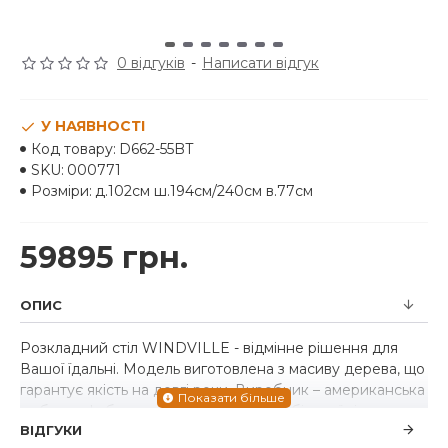
0 відгуків
-
Написати відгук
У НАЯВНОСТІ
Код товару:
D662-55BT
SKU:
000771
Розміри:
д.102см ш.194см/240см в.77см
59895 грн.
ОПИС
Розкладний стіл WINDVILLE - відмінне рішення для
Вашої їдальні. Модель виготовлена ​​з масиву дерева, що
гарантує якість на довгі роки. Виробник – американська
меблева фабрика «Ashley». Стіл для обідньої кімнати
ВІДГУКИ
Windville привносить сучасний американський дизайн