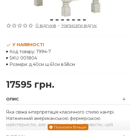
0 відгуків
-
Написати відгук
У НАЯВНОСТІ
Код товару:
T994-7
SKU:
001804
Розміри:
д.40см ш.61см в.58см
17595 грн.
ОПИС
Яка свіжа інтерпретація класичного стилю кантрі.
Натхненний американською фермерською
майстерністю, але з підвищеною чутливістю, цей
стільцевий столик Havalance поєднує в собі характерні