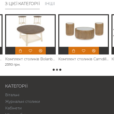
З ЦІЄЇ КАТЕГОРІЇ
ІНШІ
оликів Sturlayne Ashley
Комплект столиків Bolanbrook Ashley
Комплект столиків Camdill Ashley
25110 грн.
КАТЕГОРІЇ
Вітальні
Журнальні столики
Кабінети