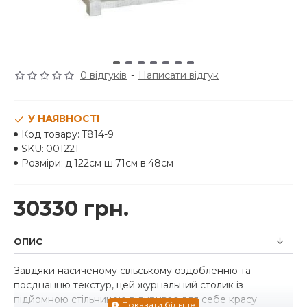
0 відгуків
-
Написати відгук
У НАЯВНОСТІ
Код товару:
T814-9
SKU:
001221
Розміри:
д.122см ш.71см в.48см
30330 грн.
ОПИС
Завдяки насиченому сільському оздобленню та
поєднанню текстур, цей журнальний столик із
підйомною стільницею відкриває для себе красу