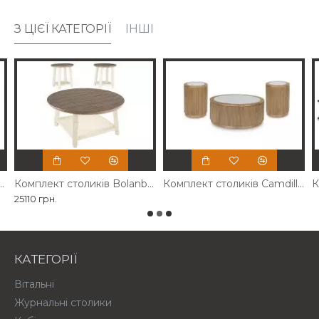
З ЦІЄЇ КАТЕГОРІЇ
ІНШІ
оликів Sturlayne Ashley
Комплект столиків Bolanbrook Ashley
Комплект столиків Camdill Ashley
25110 грн.
КАТЕГОРІЇ
Вітальні
Журнальні столики