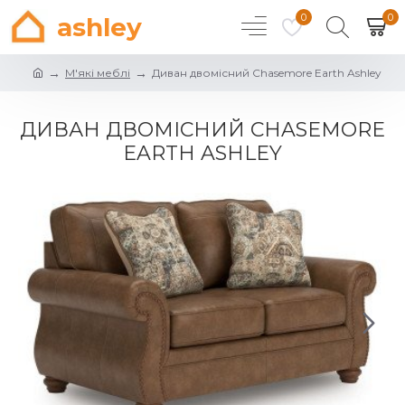
0
0
ashley
М'які меблі
Диван двомісний Chasemore Earth Ashley
ДИВАН ДВОМІСНИЙ CHASEMORE
EARTH ASHLEY