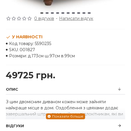
0 відгуків
-
Написати відгук
У НАЯВНОСТІ
Код товару:
5590235
SKU:
001827
Розміри:
д.173см ш.97см в.99см
49725 грн.
ОПИС
З цим двомісним диваном кожен може зайняти
найкраще місце в домі. Оздоблення з цвяхами додає
завершальний штрих традиційним підлокітникам, які ви
любите. Зручні, міцні подушки, загорнуті в сільську, але
ВІДГУКИ
вишукану штучну шкіру, дозволять вам почуватися