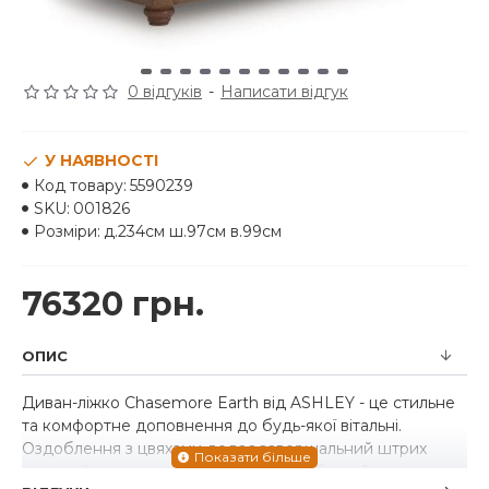
0 відгуків
-
Написати відгук
У НАЯВНОСТІ
Код товару:
5590239
SKU:
001826
Розміри:
д.234см ш.97см в.99см
76320 грн.
ОПИС
Диван-ліжко Chasemore Earth від ASHLEY - це стильне
та комфортне доповнення до будь-якої вітальні.
Оздоблення з цвяхами додає завершальний штрих
традиційним підлокітникам, які ви любите. Зручні міцні