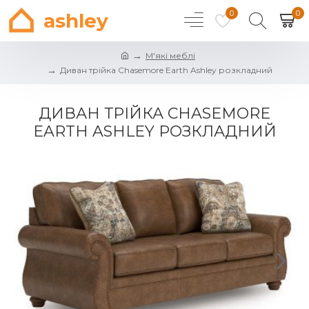
0
0
ashley
М'які меблі
Диван трійка Chasemore Earth Ashley розкладний
ДИВАН ТРІЙКА CHASEMORE
EARTH ASHLEY РОЗКЛАДНИЙ