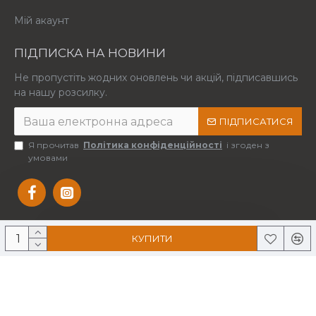
Мій акаунт
ПІДПИСКА НА НОВИНИ
Не пропустіть жодних оновлень чи акцій, підписавшись
на нашу розсилку.
ПІДПИСАТИСЯ
Я прочитав
Політика конфіденційності
і згоден з
умовами
КУПИТИ
Copyright © 2025 Усі права захищені