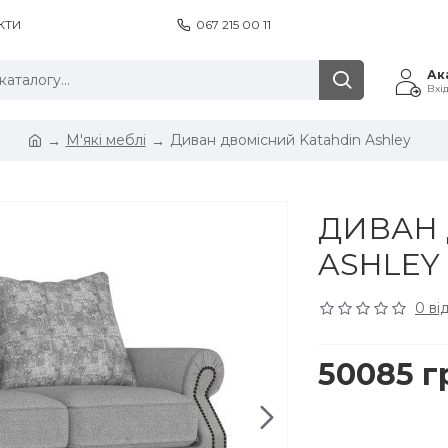
КТИ
067 215 00 11
Ак
Вхі
М'які меблі
Диван двомісний Katahdin Ashley
ДИВАН 
ASHLEY
0 ві
50085 г