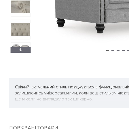
Свіжий, актуальний стиль поєднується з функціональніс
залишаючись універсальними, коли ваш стиль змінюєт
ще ніколи не виглядало так шикарно.
ПОВ'ЯЗАНІ ТОВАРИ