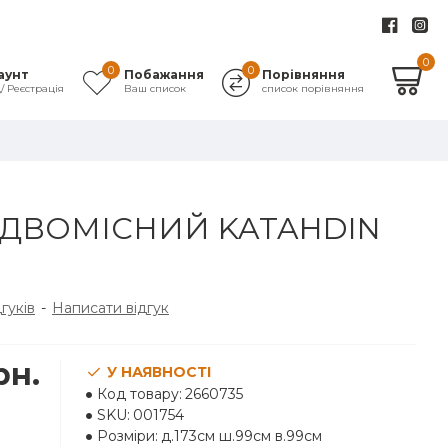
0
0
0
аунт
Побажання
Порівняння
д/ Реєстрація
Ваш список
список порівняння
ДВОМІСНИЙ KATAHDIN
дгуків
-
Написати відгук
рн.
У НАЯВНОСТІ
Код товару:
2660735
SKU:
001754
Розміри:
д.173см ш.99см в.99см