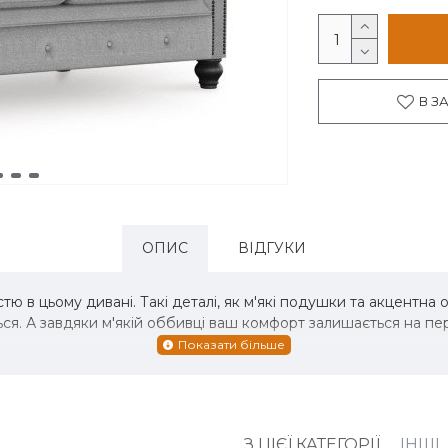
В З
ОПИС
ВІДГУКИ
тю в цьому дивані. Такі деталі, як м'які подушки та акцентна о
ься. А завдяки м'якій оббивці ваш комфорт залишається на 
З ЦІЄЇ КАТЕГОРІЇ
ІНШІ