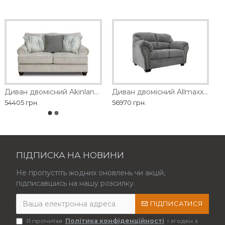
Диван двомісний Akinlane Ashley
Диван двомісний Allmaxx Ashley
54405 грн.
56970 грн.
ПІДПИСКА НА НОВИНИ
Не пропустіть жодних оновлень чи акцій,
підписавшись на нашу розсилку.
ПІДПИСАТИСЯ
Я прочитав
Політика конфіденційності
і згоден з