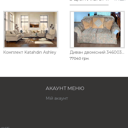
D
Комплект Katahdin Ashley
Диван двомісний 1461-2D
Диван двомісний 3460035 Ashley
98280 грн.
77040 грн.
АКАУНТ МЕНЮ
Мій акаунт
ності