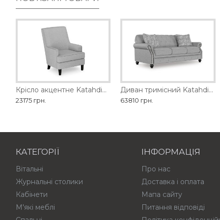
Диван SEDA MOBILARIO
Крісло акцентне Katahdin Ashley
Диван двомісний 1428-2
Диван тримісний Katahdin Ashley
23175 грн.
179370 грн.
63810 грн.
114840 грн.
КАТЕГОРІЇ
ІНФОРМАЦІЯ
Вітальні
Про нас
Журнальні столики
Доставка і оплата
Кабінети
Мапа сайту
М'які меблі
Питання відповіді
Спальні
Політика конфіденцій