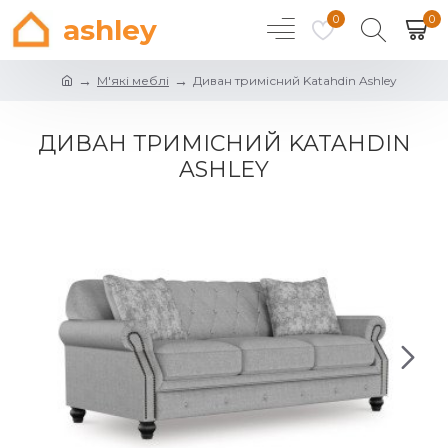
0
0
ashley
М'які меблі
Диван тримісний Katahdin Ashley
ДИВАН ТРИМІСНИЙ KATAHDIN
ASHLEY