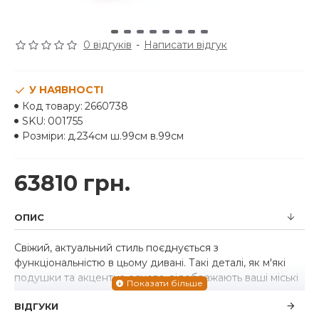
0 відгуків
-
Написати відгук
У НАЯВНОСТІ
Код товару:
2660738
SKU:
001755
Розміри:
д.234см ш.99см в.99см
63810 грн.
ОПИС
Свіжий, актуальний стиль поєднується з
функціональністю в цьому дивані. Такі деталі, як м'які
подушки та акцентна основа, відображають ваші міські
сучасні смаки, залишаючись універсальними, коли ваш
ВІДГУКИ
стиль змінюється. А завдяки м'якій оббивці ваш комфорт