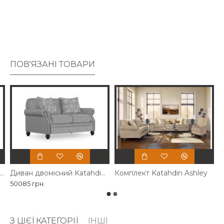
залишається на першому місці. Насолоджуватися
щоденним комфортом ще ніколи не виглядало так
шикарно.
ПОВ'ЯЗАНІ ТОВАРИ
Крісло акцентне Katahdin Ashley
Диван двомісний Katahdin Ashley
Комплект Katahdin Ashley
50085 грн.
З ЦІЄЇ КАТЕГОРІЇ
ІНШІ