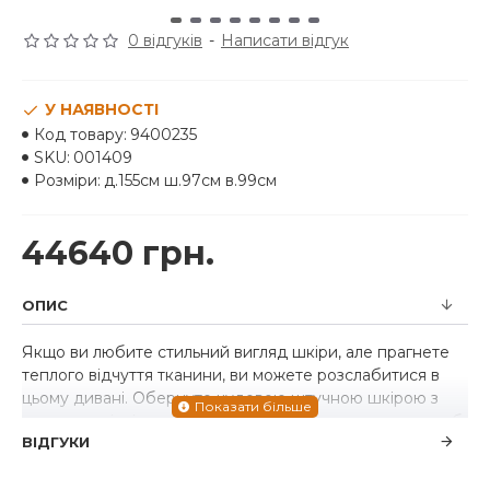
0 відгуків
-
Написати відгук
У НАЯВНОСТІ
Код товару:
9400235
SKU:
001409
Розміри:
д.155см ш.97см в.99см
44640 грн.
ОПИС
Якщо ви любите стильний вигляд шкіри, але прагнете
теплого відчуття тканини, ви можете розслабитися в
цьому дивані. Обернуте чудовою штучною шкірою з
потертим відтінком і натяком на галькову текстуру, щоб
ВІДГУКИ
нагадувати справжню угоду, це однозначно сучасне
диванне сидіння доводить, що менше означає більше.
Елементи включають кутовий бічний профіль і